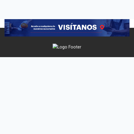
Techos y
Contáctanos
Síguenos
Paredes
Hermosillo, Sonora
Facebook
Acerca de
(Matriz)
Instagram
Nosotros
(662) 210 70 50
Techos y
Sucursales
01 800 5055 210
Paredes
Contacto
© 2026 TECHOS Y PAREDES. Todos los Derechos Reservados.
Aviso
de Privacidad.