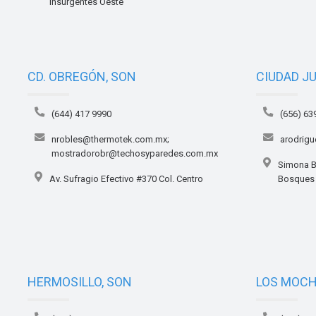
Insurgentes Oeste
CD. OBREGÓN, SON
CIUDAD J
(644) 417 9990
(656) 63
nrobles@thermotek.com.mx;
arodrig
mostradorobr@techosyparedes.com.mx
Simona B
Av. Sufragio Efectivo #370 Col. Centro
Bosques
HERMOSILLO, SON
LOS MOCHI