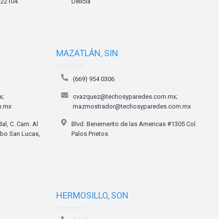
 22104
Delicia
MAZATLÁN, SIN
(669) 954 0306
x;
cvazquez@techosyparedes.com.mx;
m.mx
mazmostrador@techosyparedes.com.mx
dal, C. Cam. Al
Blvd. Benemerito de las Americas #1305 Col.
abo San Lucas,
Palos Prietos
HERMOSILLO, SON