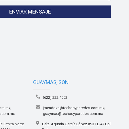
ENVIAR MENSAJE
GUAYMAS, SON
(622) 222 4552
om.mx;
jmendoza@techosyparedes.com.mx;
s.com.mx
guaymas@techosyparedes.com.mx
le Ermita Norte
Calz. Agustín García López #937 L-47 Col.