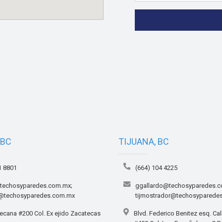
 BC
TIJUANA, BC
1 8801
(664) 104 4225
techosyparedes.com.mx;
ggallardo@techosyparedes.c
i@techosyparedes.com.mx
tijmostrador@techosyparede
ecana #200 Col. Ex ejido Zacatecas
Blvd. Federico Benitez esq. Cal