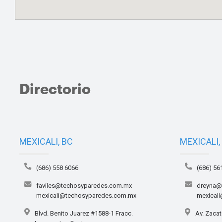
Directorio
MEXICALI, BC
MEXICALI,
(686) 558 6066
(686) 56
faviles@techosyparedes.com.mx
dreyna@
mexicali@techosyparedes.com.mx
mexical
Blvd. Benito Juarez #1588-1 Fracc.
Av. Zacat