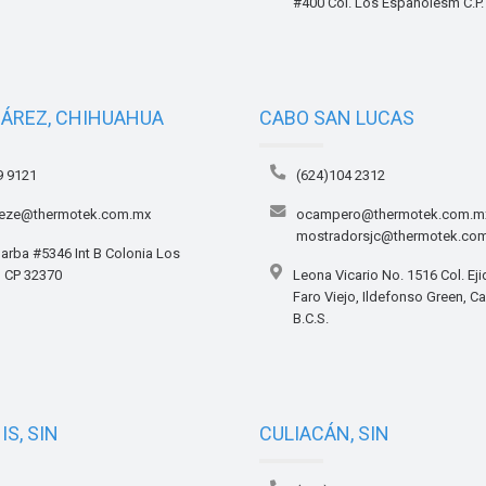
#400 Col. Los Españolesm C.P.
UÁREZ, CHIHUAHUA
CABO SAN LUCAS
9 9121
(624)104 2312
ueze@thermotek.com.mx
ocampero@thermotek.com.m
mostradorsjc@thermotek.co
arba #5346 Int B Colonia Los
 CP 32370
Leona Vicario No. 1516 Col. Eji
Faro Viejo, Ildefonso Green, C
B.C.S.
S, SIN
CULIACÁN, SIN