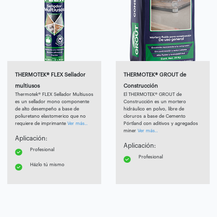
THERMOTEK® FLEX Sellador
THERMOTEK® GROUT de
multiusos
Construcción
Thermotek® FLEX Sellador Multiusos
El THERMOTEK® GROUT de
es un sellador mono componente
Construcción es un mortero
de alto desempeño a base de
hidráulico en polvo, libre de
poliuretano elastomerico que no
cloruros a base de Cemento
requiere de imprimante
Ver más..
Pórtland con aditivos y agregados
miner
Ver más..
Aplicación:
Aplicación:
Profesional
Profesional
Házlo tú mismo