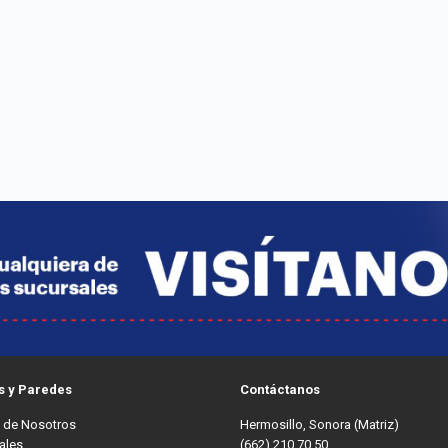
s y Paredes
Contáctanos
 de Nosotros
Hermosillo, Sonora (Matriz)
ales
(662) 210 70 50