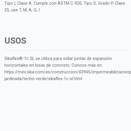
Tipo I, Clase A. Cumple con ASTM C-920, Tipo S, Grado P, Clase
25, use T, M, A, G, I.
USOS
Sikaflex®-1c SL se utiliza para sellar juntas de expansión
horizontales en losas de concreto. Conoce más en:
https://mex.sika.com/es/construccion/43945/impermeabilizacionp
jardinada/techo-verde/sikaflex-1c-sl.html